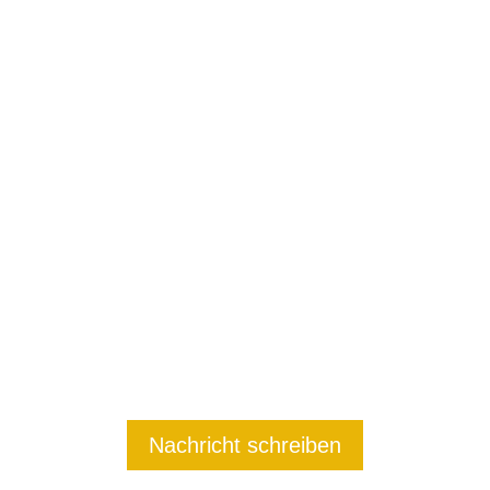
Terminvereinbarung
08032 - 84 45
Nachricht schreiben