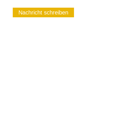
Nachricht schreiben
SEITEN
Startseite
Über uns
Bauleistungen
Dienstleistungen
Aktuell
Unternehmensvideo